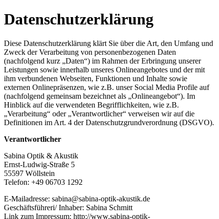
Skip
Datenschutzerklärung
to
main
content
Diese Datenschutzerklärung klärt Sie über die Art, den Umfang und
Zweck der Verarbeitung von personenbezogenen Daten
(nachfolgend kurz „Daten“) im Rahmen der Erbringung unserer
Leistungen sowie innerhalb unseres Onlineangebotes und der mit
ihm verbundenen Webseiten, Funktionen und Inhalte sowie
externen Onlinepräsenzen, wie z.B. unser Social Media Profile auf
(nachfolgend gemeinsam bezeichnet als „Onlineangebot“). Im
Hinblick auf die verwendeten Begrifflichkeiten, wie z.B.
„Verarbeitung“ oder „Verantwortlicher“ verweisen wir auf die
Definitionen im Art. 4 der Datenschutzgrundverordnung (DSGVO).
Verantwortlicher
Sabina Optik & Akustik
Ernst-Ludwig-Straße 5
55597 Wöllstein
Telefon: +49 06703 1292
E-Mailadresse: sabina@sabina-optik-akustik.de
Geschäftsführeri/ Inhaber: Sabina Schmitt
Link zum Impressum: http://www.sabina-optik-