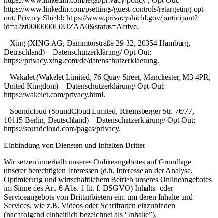
https://www.linkedin.com/legal/privacy-policy , Opt-Out:
https://www.linkedin.com/psettings/guest-controls/retargeting-opt-
out, Privacy Shield: https://www.privacyshield.gov/participant?
id=a2zt0000000L0UZAA0&status=Active.
– Xing (XING AG, Dammtorstraße 29-32, 20354 Hamburg,
Deutschland) – Datenschutzerklärung/ Opt-Out:
https://privacy.xing.com/de/datenschutzerklaerung.
– Wakalet (Wakelet Limited, 76 Quay Street, Manchester, M3 4PR,
United Kingdom) – Datenschutzerklärung/ Opt-Out:
https://wakelet.com/privacy.html.
– Soundcloud (SoundCloud Limited, Rheinsberger Str. 76/77,
10115 Berlin, Deutschland) – Datenschutzerklärung/ Opt-Out:
https://soundcloud.com/pages/privacy.
Einbindung von Diensten und Inhalten Dritter
Wir setzen innerhalb unseres Onlineangebotes auf Grundlage
unserer berechtigten Interessen (d.h. Interesse an der Analyse,
Optimierung und wirtschaftlichem Betrieb unseres Onlineangebotes
im Sinne des Art. 6 Abs. 1 lit. f. DSGVO) Inhalts- oder
Serviceangebote von Drittanbietern ein, um deren Inhalte und
Services, wie z.B. Videos oder Schriftarten einzubinden
(nachfolgend einheitlich bezeichnet als “Inhalte”).